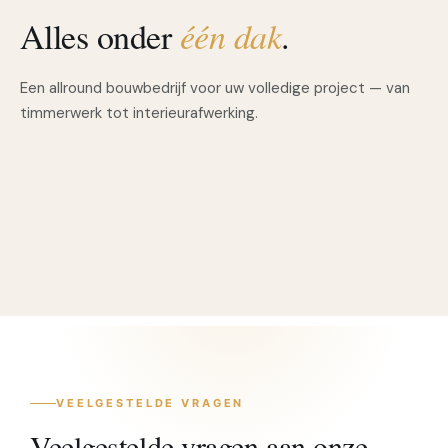
Alles onder
één dak
.
Timmerwerk
Een allround bouwbedrijf voor uw volledige project — van
Loodgieterswerk
Tegelwerk
timmerwerk tot interieurafwerking.
Stucwerk
Schilderwerk
Complete renovatie
01
02
03
04
05
06
VEELGESTELDE VRAGEN
Veelgestelde vragen aan onze